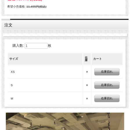
希望小売価格:
11,495円(税込)
注文
購入数:
枚
在
サイズ
カート
庫
×
在庫切れ
XS
×
在庫切れ
S
×
在庫切れ
M